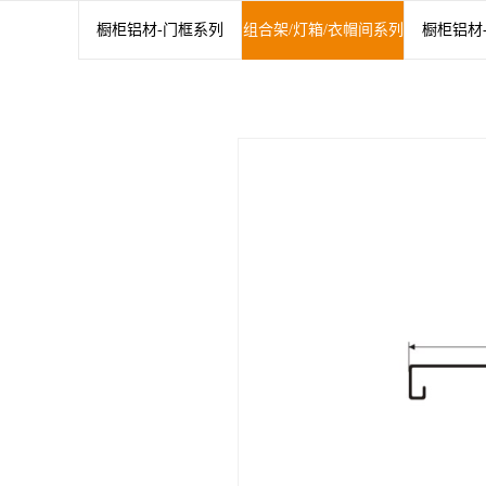
橱柜铝材-门框系列
组合架/灯箱/衣帽间系列
橱柜铝材